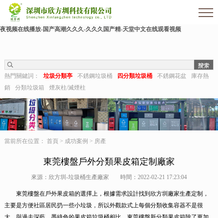
色婷婷影院-亚洲三级av-熟女毛片-亚洲日本一区二区三区-麻豆91在线-久久狠狠干-国
产成人激情-视频推荐-久久aaa-东北少妇不戴套对白第一次-深夜福利视频在线-成人午
夜视频在线播放-国产高潮久久久-久久久国产精-天堂中文在线观看视频
熱門關鍵詞：
垃圾分類亭
不銹鋼垃圾桶
四分類垃圾桶
不銹鋼花盆
庫存熱
銷
分類垃圾箱
煙灰柱/滅煙柱
當前所在位置：
首頁
>
成功案例
>
房產
東莞樓盤戶外分類果皮箱定制廠家
來源：欣方圳-垃圾桶生產廠家
時間：2022-02-21 17:23:04
東莞樓盤在戶外果皮箱的選擇上，根據需求設計找到欣方圳廠家生產定制，
主要是方便社區居民扔一些小垃圾，所以外觀款式上每個分類收集容器不是很
大。與過去深藍、墨綠色的果皮箱垃圾桶相比，東莞樓盤新分類果皮箱除了更加