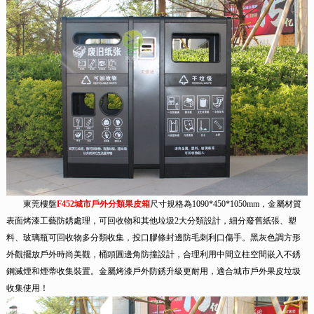
東莞樓盤
F452城市戶外分類果皮箱
尺寸規格為1090*450*1050mm，金屬材質
表面烤漆工藝防銹處理，可回收物和其他垃圾2大分類設計，細分廢舊紙張、塑
料、玻璃瓶可回收物多分類收集，投口膠條封邊防毛刺利口傷手。黑灰色調方形
外觀擺放戶外時尚美觀，桶頭圓邊角防撞設計，合理利用中間立柱空間嵌入不銹
鋼滅煙和煙蒂收集裝置。金屬烤漆戶外防銹升級更耐用，適合城市戶外果皮垃圾
收集使用！