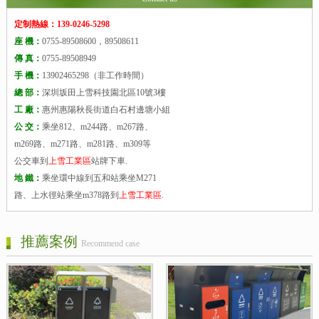
定制熱線：139-0246-5298
座 機：
0755-89508600，89508611
傳 真：
0755-89508949
手 機：
13902465298（非工作時間）
總 部：
深圳坂田上雪科技園北區10號3樓
工 廠：
惠州惠陽秋長街道白石村邊塘小組
公 交：
乘坐812、m244路、m267路、
m269路、m271路、m281路、m309等
公交車到
上雪工業區
站牌下車.
地 鐵：
乘坐環中線到五和站乘坐M271
路、上水徑站乘坐m378路到
上雪工業區
.
推薦案例
Recommend case