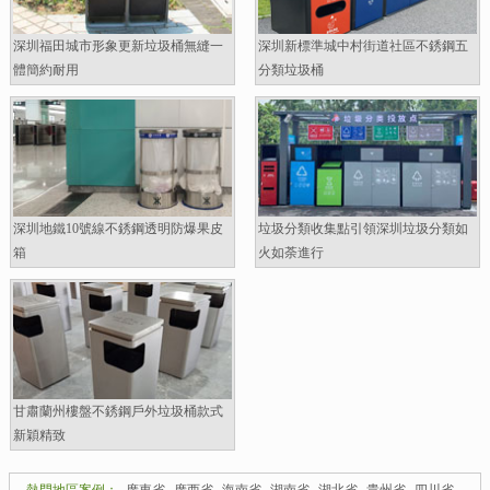
深圳福田城市形象更新垃圾桶無縫一
深圳新標準城中村街道社區不銹鋼五
體簡約耐用
分類垃圾桶
深圳地鐵10號線不銹鋼透明防爆果皮
垃圾分類收集點引領深圳垃圾分類如
箱
火如荼進行
甘肅蘭州樓盤不銹鋼戶外垃圾桶款式
新穎精致
熱門地區案例：
廣東省
廣西省
海南省
湖南省
湖北省
貴州省
四川省