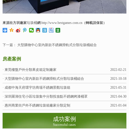
來源欣方圳廠家
垃圾桶
網:
http://www.bestgames.com.cn
（轉載請保留）
下一篇：
大型購物中心室內新款不銹鋼滑軌式分類垃圾桶組合
房產案例
· 東莞樓盤戶外分類果皮箱定制廠家
2022-02-21
· 大型購物中心室內新款不銹鋼滑軌式分類垃圾桶組合
2021-10-18
· 成都中海天府環宇坊商場不銹鋼景觀垃圾箱
2021-05-31
· 深圳羅湖住宅小區垃圾集中分類投放點不銹鋼烤漆桶罩
2021-04-30
· 惠州商業街戶外不銹鋼垃圾箱廠家分類定制
2021-01-04
成功案例
Successful cases