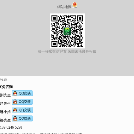
網站地圖
掃一掃加微信好友 來圖來樣廠長報價
收縮
QQ咨詢
劉先生
趙先生
琳小姐
鄒先生
139-0246-5298