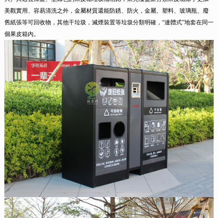
美觀實用、容易清洗之外，金屬材質還能防銹、防火，金屬、塑料、玻璃瓶、廢
舊紙張等可回收物，其他干垃圾，滅煙裝置等垃圾分類明確，“連體式”地套在同一
個果皮箱內。