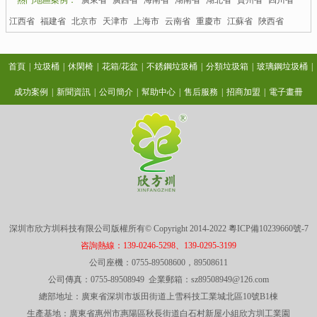
江西省
福建省
北京市
天津市
上海市
云南省
重慶市
江蘇省
陜西省
首頁
|
垃圾桶
|
休閑椅
|
花箱/花盆
|
不銹鋼垃圾桶
|
分類垃圾箱
|
玻璃鋼垃圾桶
|
成功案例
|
新聞資訊
|
公司簡介
|
幫助中心
|
售后服務
|
招商加盟
|
電子畫冊
深圳市欣方圳科技有限公司版權所有© Copyright 2014-2022
粵ICP備10239660號-7
咨詢熱線：139-0246-5298、139-0295-3199
公司座機：0755-89508600，89508611
公司傳真：0755-89508949 企業郵箱：sz89508949@126.com
總部地址：廣東省深圳市坂田街道上雪科技工業城北區10號B1棟
生產基地：廣東省惠州市惠陽區秋長街道白石村新屋小組欣方圳工業園