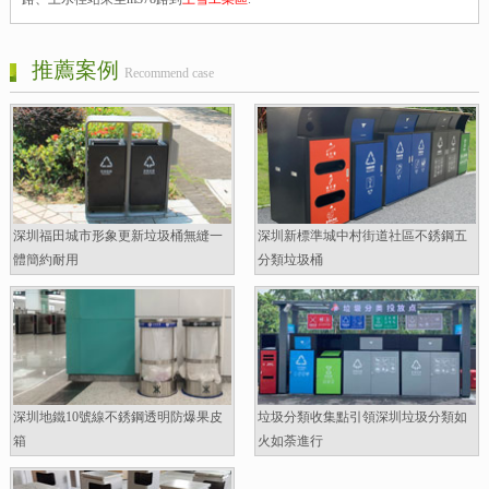
推薦案例
Recommend case
深圳福田城市形象更新垃圾桶無縫一
深圳新標準城中村街道社區不銹鋼五
體簡約耐用
分類垃圾桶
深圳地鐵10號線不銹鋼透明防爆果皮
垃圾分類收集點引領深圳垃圾分類如
箱
火如荼進行