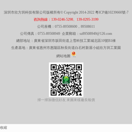
深圳市欣方圳科技有限公司版權所有© Copyright 2014-2022
粵ICP備10239660號-7
咨詢熱線：139-0246-5298、139-0295-3199
公司座機：0755-89508600，89508611
公司傳真：0755-89508949 企業郵箱：sz89508949@126.com
總部地址：廣東省深圳市坂田街道上雪科技工業城北區10號B1棟
生產基地：廣東省惠州市惠陽區秋長街道白石村新屋小組欣方圳工業園
網站地圖
掃一掃加微信好友 來圖來樣廠長報價
收縮