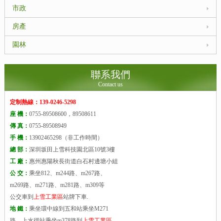
市政
房產
園林
聯系我們
Contact us
定制熱線：139-0246-5298
座 機：
0755-89508600，89508611
傳 真：
0755-89508949
手 機：
13902465298（非工作時間）
總 部：
深圳坂田上雪科技園北區10號3樓
工 廠：
惠州惠陽秋長街道白石村邊塘小組
公 交：
乘坐812、m244路、m267路、
m269路、m271路、m281路、m309等
公交車到
上雪工業區
站牌下車.
地 鐵：
乘坐環中線到五和站乘坐M271
路、上水徑站乘坐m378路到
上雪工業區
.