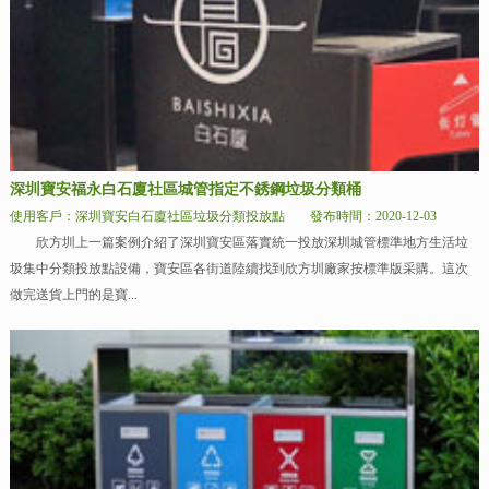
深圳寶安福永白石廈社區城管指定不銹鋼垃圾分類桶
使用客戶：深圳寶安白石廈社區垃圾分類投放點
發布時間：2020-12-03
欣方圳上一篇案例介紹了深圳寶安區落實統一投放深圳城管標準地方生活垃
圾集中分類投放點設備，寶安區各街道陸續找到欣方圳廠家按標準版采購。這次
做完送貨上門的是寶...