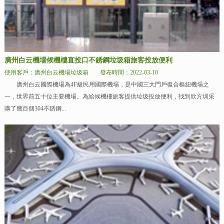
廣州白云機場候機樓直投口不銹鋼垃圾箱旅客投放便利
使用客戶：廣州白云機場垃圾箱
發布時間：2022-03-10
廣州白云國際機場為4F級民用國際機場，是中國三大門戶復合樞紐機場之
一，世界前五十位主要機場。為給候機樓旅客提供垃圾投放便利，找到欣方圳采
購了幾百個304不銹鋼...