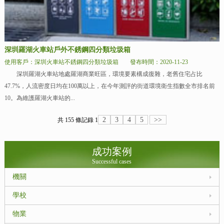
深圳羅湖火車站戶外不銹鋼四分類垃圾箱
使用客戶：深圳火車站不銹鋼四分類垃圾箱
發布時間：2020-11-23
深圳羅湖火車站地處羅湖商業旺區，環境要素構成復雜，老舊住宅占比
47.7%，人流密度日均在100萬以上，在今年測評的街道環境衛生指數全市排名前
10。為維護羅湖火車站的...
2
3
4
5
>>
共 155 條記錄
1
成功案例
Successful cases
機關
學校
物業