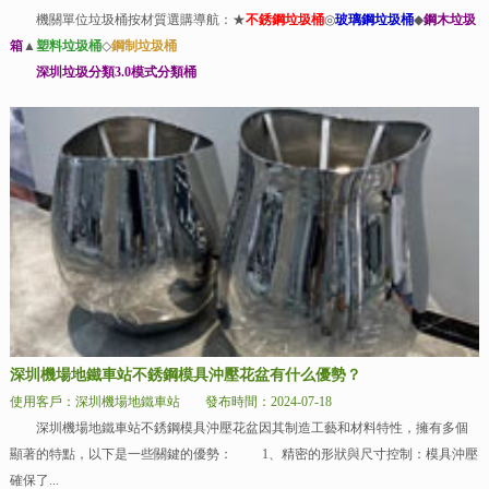
機關單位垃圾桶按材質選購導航：★
不銹鋼垃圾桶
◎
玻璃鋼垃圾桶
◆
鋼木垃圾
箱
▲
塑料垃圾桶
◇
鋼制垃圾桶
深圳垃圾分類3.0模式分類桶
深圳機場地鐵車站不銹鋼模具沖壓花盆有什么優勢？
使用客戶：深圳機場地鐵車站
發布時間：2024-07-18
深圳機場地鐵車站不銹鋼模具沖壓花盆因其制造工藝和材料特性，擁有多個
顯著的特點，以下是一些關鍵的優勢： 1、精密的形狀與尺寸控制：模具沖壓
確保了...