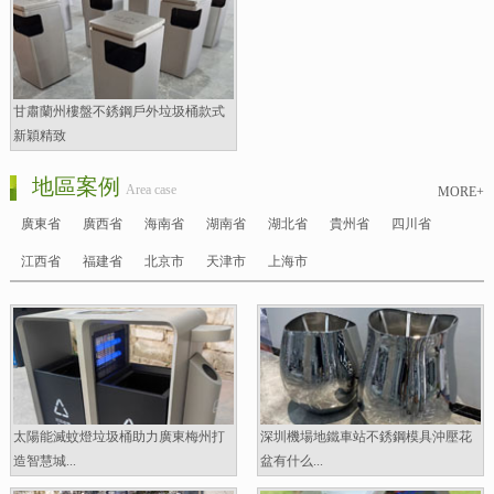
甘肅蘭州樓盤不銹鋼戶外垃圾桶款式
新穎精致
地區案例
Area case
MORE+
廣東省
廣西省
海南省
湖南省
湖北省
貴州省
四川省
江西省
福建省
北京市
天津市
上海市
太陽能滅蚊燈垃圾桶助力廣東梅州打
深圳機場地鐵車站不銹鋼模具沖壓花
造智慧城...
盆有什么...