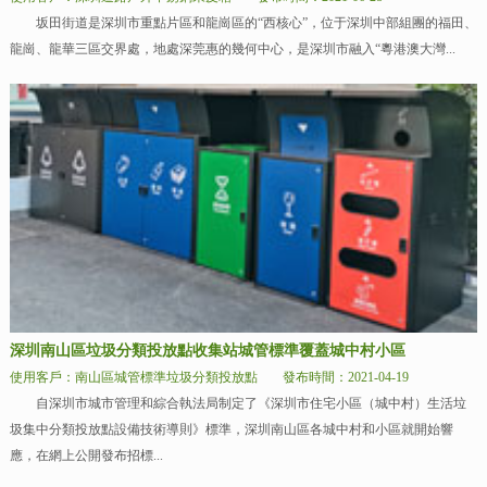
坂田街道是深圳市重點片區和龍崗區的“西核心”，位于深圳中部組團的福田、
龍崗、龍華三區交界處，地處深莞惠的幾何中心，是深圳市融入“粵港澳大灣...
深圳南山區垃圾分類投放點收集站城管標準覆蓋城中村小區
使用客戶：南山區城管標準垃圾分類投放點
發布時間：2021-04-19
自深圳市城市管理和綜合執法局制定了《深圳市住宅小區（城中村）生活垃
圾集中分類投放點設備技術導則》標準，深圳南山區各城中村和小區就開始響
應，在網上公開發布招標...