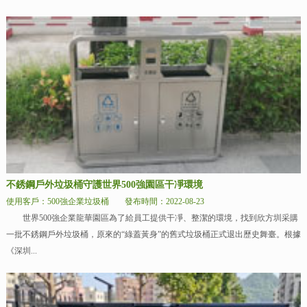
不銹鋼戶外垃圾桶守護世界500強園區干凈環境
使用客戶：500強企業垃圾桶
發布時間：2022-08-23
世界500強企業龍華園區為了給員工提供干凈、整潔的環境，找到欣方圳采購
一批不銹鋼戶外垃圾桶，原來的“綠蓋黃身”的舊式垃圾桶正式退出歷史舞臺。根據
《深圳...