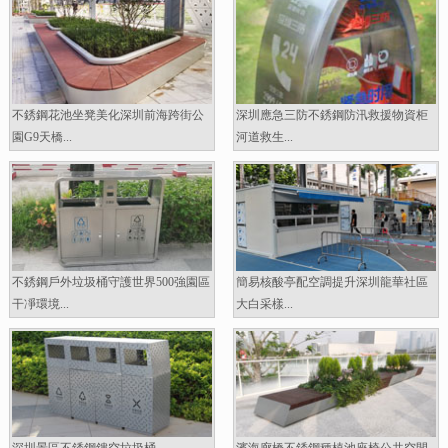
不銹鋼花池坐凳美化深圳前海跨街公
深圳應急三防不銹鋼防汛救援物資柜
園G9天橋...
河道救生...
不銹鋼戶外垃圾桶守護世界500強園區
簡易核酸亭配空調提升深圳龍華社區
干凈環境...
大白采樣...