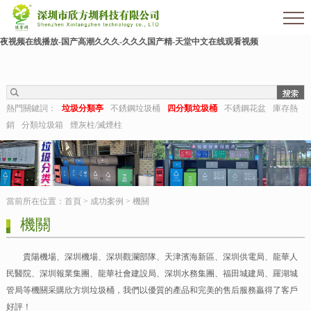
色婷婷影院-亚洲三级av-熟女毛片-亚洲日本一区二区三区-麻豆91在线-久久狠狠干-国
产成人激情-视频推荐-久久aaa-东北少妇不戴套对白第一次-深夜福利视频在线-成人午
夜视频在线播放-国产高潮久久久-久久久国产精-天堂中文在线观看视频
熱門關鍵詞：
垃圾分類亭
不銹鋼垃圾桶
四分類垃圾桶
不銹鋼花盆
庫存熱
銷
分類垃圾箱
煙灰柱/滅煙柱
當前所在位置：
首頁
>
成功案例
>
機關
機關
貴陽機場、深圳機場、深圳觀瀾部隊、天津濱海新區、深圳供電局、龍華人
民醫院、深圳報業集團、龍華社會建設局、深圳水務集團、福田城建局、羅湖城
管局等機關采購欣方圳垃圾桶，我們以優質的產品和完美的售后服務贏得了客戶
好評！