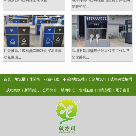
深圳景區不銹鋼鏤空垃圾桶...
濱海廊橋不銹鋼種植池座椅公共空間
景觀坐凳...
戶外推蓋垃圾桶無異味凈化深圳龍崗
深圳不銹鋼核酸檢測采樣亭工作站常
幼兒園環...
態化采樣...
首頁
|
垃圾桶
|
休閑椅
|
花箱/花盆
|
不銹鋼垃圾桶
|
分類垃圾箱
|
玻璃鋼垃圾桶
|
成功案例
|
新聞資訊
|
公司簡介
|
幫助中心
|
售后服務
|
招商加盟
|
電子畫冊