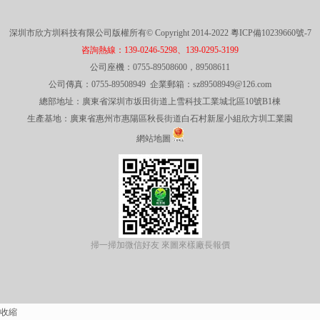
深圳市欣方圳科技有限公司版權所有© Copyright 2014-2022
粵ICP備10239660號-7
咨詢熱線：139-0246-5298、139-0295-3199
公司座機：0755-89508600，89508611
公司傳真：0755-89508949 企業郵箱：sz89508949@126.com
總部地址：廣東省深圳市坂田街道上雪科技工業城北區10號B1棟
生產基地：廣東省惠州市惠陽區秋長街道白石村新屋小組欣方圳工業園
網站地圖
掃一掃加微信好友 來圖來樣廠長報價
收縮