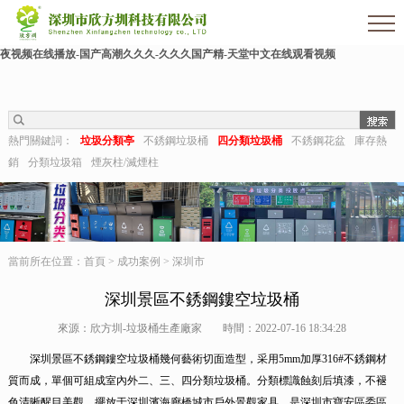
色婷婷影院-亚洲三级av-熟女毛片-亚洲日本一区二区三区-麻豆91在线-久久狠狠干-国
产成人激情-视频推荐-久久aaa-东北少妇不戴套对白第一次-深夜福利视频在线-成人午
夜视频在线播放-国产高潮久久久-久久久国产精-天堂中文在线观看视频
熱門關鍵詞：
垃圾分類亭
不銹鋼垃圾桶
四分類垃圾桶
不銹鋼花盆
庫存熱
銷
分類垃圾箱
煙灰柱/滅煙柱
當前所在位置：
首頁
>
成功案例
>
深圳市
深圳景區不銹鋼鏤空垃圾桶
來源：欣方圳-垃圾桶生產廠家
時間：2022-07-16 18:34:28
深圳景區不銹鋼鏤空垃圾桶幾何藝術切面造型，采用5mm加厚316#不銹鋼材
質而成，單個可組成室內外二、三、四分類垃圾桶。分類標識蝕刻后填漆，不褪
色清晰醒目美觀。擺放于深圳濱海廊橋城市戶外景觀家具，是深圳市寶安區委區