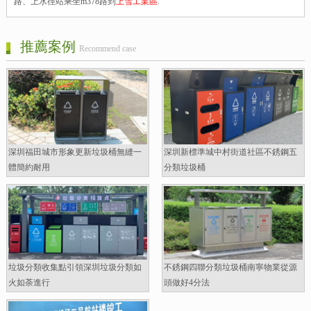
路、上水徑站乘坐m378路到
上雪工業區
.
推薦案例
Recommend case
深圳福田城市形象更新垃圾桶無縫一
深圳新標準城中村街道社區不銹鋼五
體簡約耐用
分類垃圾桶
垃圾分類收集點引領深圳垃圾分類如
不銹鋼四聯分類垃圾桶南寧物業從源
火如荼進行
頭做好4分法