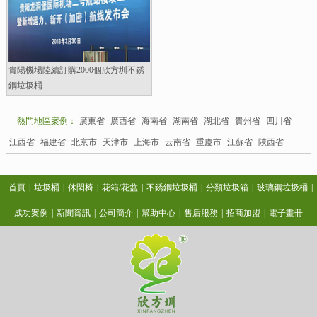
貴陽機場陸續訂購2000個欣方圳不銹
鋼垃圾桶
熱門地區案例：
廣東省
廣西省
海南省
湖南省
湖北省
貴州省
四川省
江西省
福建省
北京市
天津市
上海市
云南省
重慶市
江蘇省
陜西省
首頁
|
垃圾桶
|
休閑椅
|
花箱/花盆
|
不銹鋼垃圾桶
|
分類垃圾箱
|
玻璃鋼垃圾桶
|
成功案例
|
新聞資訊
|
公司簡介
|
幫助中心
|
售后服務
|
招商加盟
|
電子畫冊