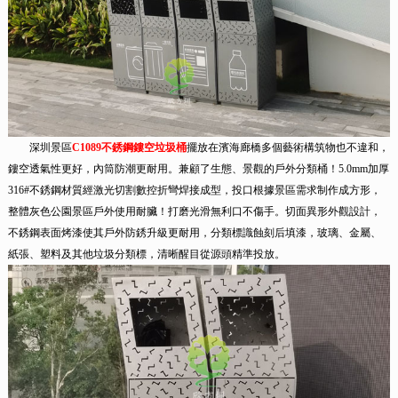
深圳景區
C1089不銹鋼鏤空垃圾桶
擺放在濱海廊橋多個藝術構筑物也不違和，
鏤空透氣性更好，內筒防潮更耐用。兼顧了生態、景觀的戶外分類桶！5.0mm加厚
316#不銹鋼材質經激光切割數控折彎焊接成型，投口根據景區需求制作成方形，
整體灰色公園景區戶外使用耐臟！打磨光滑無利口不傷手。切面異形外觀設計，
不銹鋼表面烤漆使其戶外防銹升級更耐用，分類標識蝕刻后填漆，玻璃、金屬、
紙張、塑料及其他垃圾分類標，清晰醒目從源頭精準投放。