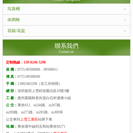
垃圾桶
休閑椅
花箱/花盆
聯系我們
Contact us
定制熱線：139-0246-5298
座 機：
0755-89508600，89508611
傳 真：
0755-89508949
手 機：
13902465298（非工作時間）
總 部：
深圳坂田上雪科技園北區10號3樓
工 廠：
惠州惠陽秋長街道白石村邊塘小組
公 交：
乘坐812、m244路、m267路、
m269路、m271路、m281路、m309等
公交車到
上雪工業區
站牌下車.
地 鐵：
乘坐環中線到五和站乘坐M271