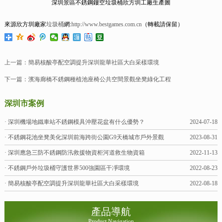
深圳景區不銹鋼鏤空垃圾桶欣方圳工廠生產圖
來源欣方圳廠家
垃圾桶
網:
http://www.bestgames.com.cn
（轉載請保留）
上一篇：
簡易核酸亭配空調提升深圳龍華社區大白采樣環境
下一篇：
濱海廊橋不銹鋼種植池座椅公共空間景觀坐凳綠化工程
深圳市案例
· 深圳機場地鐵車站不銹鋼模具沖壓花盆有什么優勢？
2024-07-18
· 不銹鋼花池坐凳美化深圳前海跨街公園G9天橋城市戶外景觀
2023-08-31
· 深圳應急三防不銹鋼防汛救援物資柜河道救生物資箱
2022-11-13
· 不銹鋼戶外垃圾桶守護世界500強園區干凈環境
2022-08-23
· 簡易核酸亭配空調提升深圳龍華社區大白采樣環境
2022-08-18
產品導航
Product Navigation