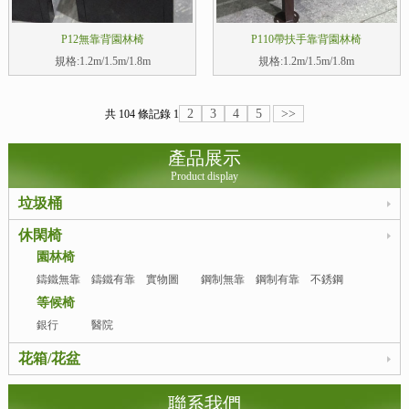
P12無靠背園林椅
P110帶扶手靠背園林椅
規格:1.2m/1.5m/1.8m
規格:1.2m/1.5m/1.8m
2
3
4
5
>>
共 104 條記錄
1
產品展示
Product display
垃圾桶
休閑椅
園林椅
鑄鐵無靠
鑄鐵有靠
實物圖
鋼制無靠
鋼制有靠
不銹鋼
背
背
背
背
等候椅
銀行
醫院
花箱/花盆
聯系我們