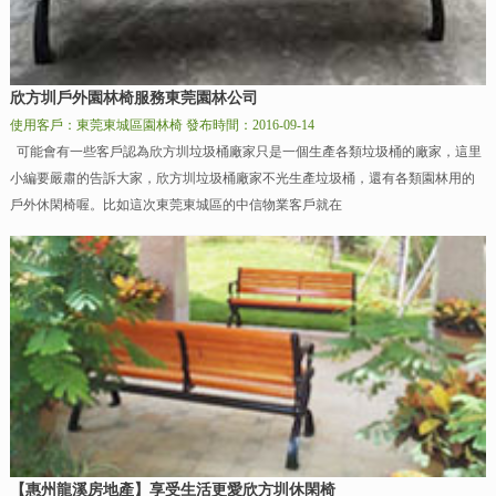
欣方圳戶外園林椅服務東莞園林公司
使用客戶：東莞東城區園林椅
發布時間：2016-09-14
可能會有一些客戶認為欣方圳垃圾桶廠家只是一個生產各類垃圾桶的廠家，這里
小編要嚴肅的告訴大家，欣方圳垃圾桶廠家不光生產垃圾桶，還有各類園林用的
戶外休閑椅喔。比如這次東莞東城區的中信物業客戶就在
【惠州龍溪房地產】享受生活更愛欣方圳休閑椅