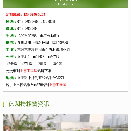
Contact us
定制熱線：139-0246-5298
座 機：
0755-89508600，89508611
傳 真：
0755-89508949
手 機：
13902465298（非工作時間）
總 部：
深圳坂田上雪科技園北區10號3樓
工 廠：
惠州惠陽秋長街道白石村邊塘小組
公 交：
乘坐812、m244路、m267路、
m269路、m271路、m281路、m309等
公交車到
上雪工業區
站牌下車.
地 鐵：
乘坐環中線到五和站乘坐M271
路、上水徑站乘坐m378路到
上雪工業區
.
休閑椅相關資訊