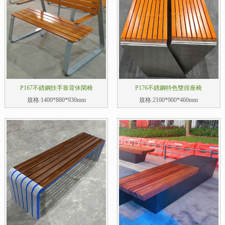
P167不銹鋼扶手靠背休閑椅
P176不銹鋼特色雙排座椅
規格:1400*880*930mm
規格:2100*900*460mm