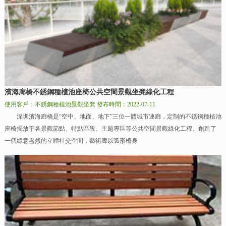
濱海廊橋不銹鋼種植池座椅公共空間景觀坐凳綠化工程
使用客戶：不銹鋼種植池景觀坐凳
發布時間：2022-07-11
深圳濱海廊橋是“空中、地面、地下”三位一體城市連廊，定制的不銹鋼種植池
座椅擺放于各景觀節點、特點區段、主題專區等公共空間景觀綠化工程。創造了
一個綠意盎然的立體社交空間，藝術廊以弧形橋身