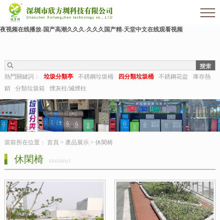
色婷婷影院-亚洲三级av-熟女毛片-亚洲日本一区二区三区-麻豆91在线-久久狠狠干-国
产成人激情-视频推荐-久久aaa-东北少妇不戴套对白第一次-深夜福利视频在线-成人午
夜视频在线播放-国产高潮久久久-久久久国产精-天堂中文在线观看视频
熱門關鍵詞：
垃圾分類亭
不銹鋼垃圾桶
四分類垃圾桶
不銹鋼花盆
庫存熱
銷
分類垃圾箱
煙灰柱/滅煙柱
當前所在位置：
首頁
>
產品展示
>
休閑椅
休閑椅
xiuxianyi