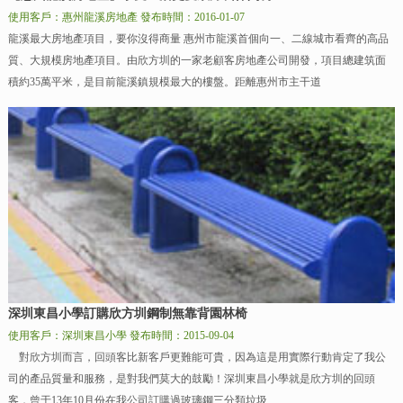
使用客戶：惠州龍溪房地產
發布時間：2016-01-07
龍溪最大房地產項目，要你沒得商量 惠州市龍溪首個向一、二線城市看齊的高品
質、大規模房地產項目。由欣方圳的一家老顧客房地產公司開發，項目總建筑面
積約35萬平米，是目前龍溪鎮規模最大的樓盤。距離惠州市主干道
深圳東昌小學訂購欣方圳鋼制無靠背園林椅
使用客戶：深圳東昌小學
發布時間：2015-09-04
對欣方圳而言，回頭客比新客戶更難能可貴，因為這是用實際行動肯定了我公
司的產品質量和服務，是對我們莫大的鼓勵！深圳東昌小學就是欣方圳的回頭
客，曾于13年10月份在我公司訂購過玻璃鋼三分類垃圾