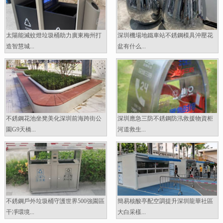
太陽能滅蚊燈垃圾桶助力廣東梅州打
深圳機場地鐵車站不銹鋼模具沖壓花
造智慧城...
盆有什么...
不銹鋼花池坐凳美化深圳前海跨街公
深圳應急三防不銹鋼防汛救援物資柜
園G9天橋...
河道救生...
不銹鋼戶外垃圾桶守護世界500強園區
簡易核酸亭配空調提升深圳龍華社區
干凈環境...
大白采樣...