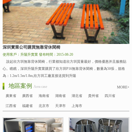
深圳實業公司購買無靠背休閑椅
使用客戶：升陽升實業
發布時間：2015-08-20
說起欣方圳無靠背休閑椅，行業都知道欣方圳質量最好，價格優惠并且服務貼
心。瞧瞧，深圳升陽升實業購買了欣方圳P16無靠背休閑椅，數量為50張，規格
為：1.2m/1.5m/1.8m,欣方圳工廠直接送貨到升陽
地區案例
Area case
MORE+
廣東省
廣西省
海南省
湖南省
湖北省
貴州省
四川省
江西省
福建省
北京市
天津市
上海市