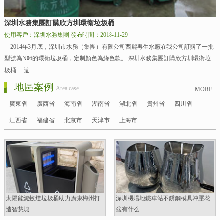
深圳水務集團訂購欣方圳環衛垃圾桶
使用客戶：深圳水務集團
發布時間：2018-11-29
2014年3月底，深圳市水務（集團）有限公司西麗再生水廠在我公司訂購了一批
型號為N06的環衛垃圾桶，定制顏色為綠色款。 深圳水務集團訂購欣方圳環衛垃
圾桶 這
地區案例
Area case
MORE+
廣東省
廣西省
海南省
湖南省
湖北省
貴州省
四川省
江西省
福建省
北京市
天津市
上海市
太陽能滅蚊燈垃圾桶助力廣東梅州打
深圳機場地鐵車站不銹鋼模具沖壓花
造智慧城...
盆有什么...