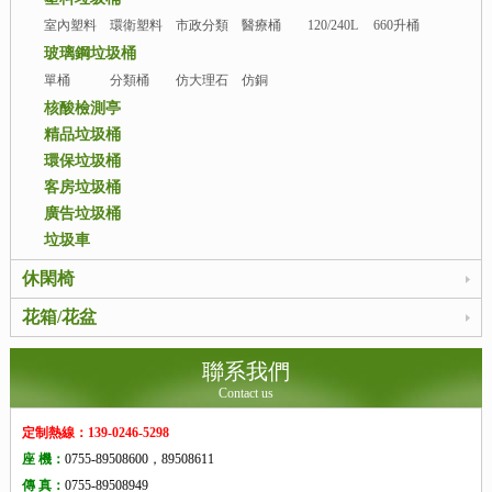
室內塑料
環衛塑料
市政分類
醫療桶
120/240L
660升桶
桶
桶
桶
玻璃鋼垃圾桶
單桶
分類桶
仿大理石
仿銅
桶
核酸檢測亭
精品垃圾桶
環保垃圾桶
客房垃圾桶
廣告垃圾桶
垃圾車
休閑椅
花箱/花盆
聯系我們
Contact us
定制熱線：139-0246-5298
座 機：
0755-89508600，89508611
傳 真：
0755-89508949