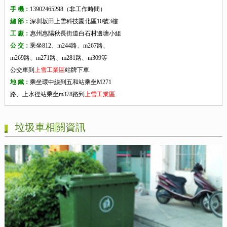
手 機：
13902465298（非工作時間）
總 部：
深圳坂田上雪科技園北區10號3樓
工 廠：
惠州惠陽秋長街道白石村邊塘小組
公 交：
乘坐812、m244路、m267路、
m269路、m271路、m281路、m309等
公交車到
上雪工業區
站牌下車.
地 鐵：
乘坐環中線到五和站乘坐M271
路、上水徑站乘坐m378路到
上雪工業區
.
垃圾車相關資訊