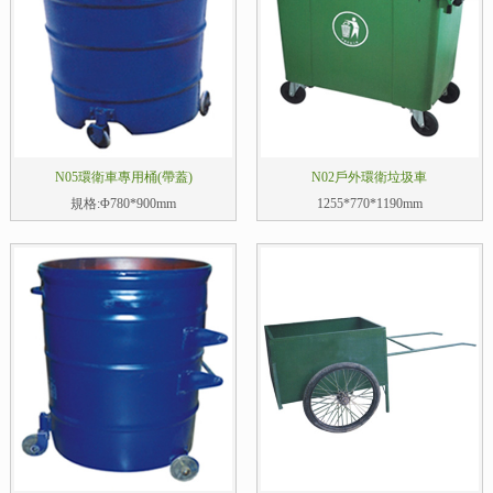
N05環衛車專用桶(帶蓋)
N02戶外環衛垃圾車
規格:Φ780*900mm
1255*770*1190mm