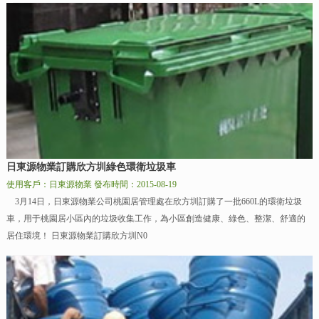
日東源物業訂購欣方圳綠色環衛垃圾車
使用客戶：日東源物業
發布時間：2015-08-19
3月14日，日東源物業公司桃園居管理處在欣方圳訂購了一批660L的環衛垃圾
車，用于桃園居小區內的垃圾收集工作，為小區創造健康、綠色、整潔、舒適的
居住環境！ 日東源物業訂購欣方圳N0