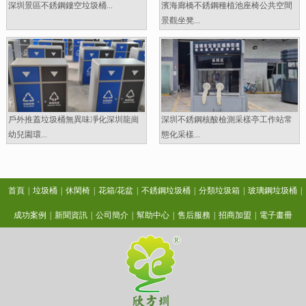
深圳景區不銹鋼鏤空垃圾桶...
濱海廊橋不銹鋼種植池座椅公共空間
景觀坐凳...
戶外推蓋垃圾桶無異味凈化深圳龍崗
深圳不銹鋼核酸檢測采樣亭工作站常
幼兒園環...
態化采樣...
首頁
|
垃圾桶
|
休閑椅
|
花箱/花盆
|
不銹鋼垃圾桶
|
分類垃圾箱
|
玻璃鋼垃圾桶
|
成功案例
|
新聞資訊
|
公司簡介
|
幫助中心
|
售后服務
|
招商加盟
|
電子畫冊