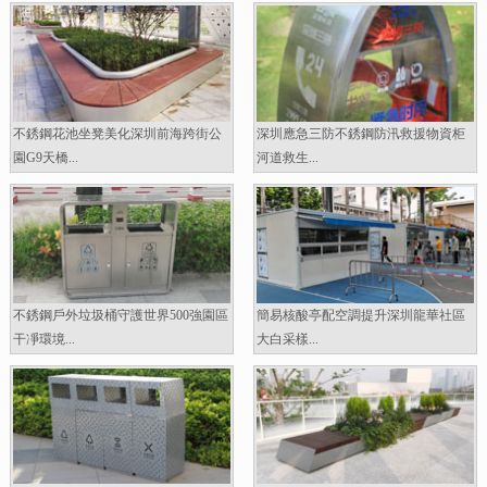
不銹鋼花池坐凳美化深圳前海跨街公
深圳應急三防不銹鋼防汛救援物資柜
園G9天橋...
河道救生...
不銹鋼戶外垃圾桶守護世界500強園區
簡易核酸亭配空調提升深圳龍華社區
干凈環境...
大白采樣...