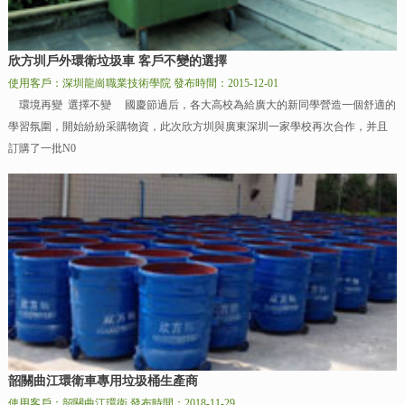
欣方圳戶外環衛垃圾車 客戶不變的選擇
使用客戶：深圳龍崗職業技術學院
發布時間：2015-12-01
環境再變 選擇不變 國慶節過后，各大高校為給廣大的新同學營造一個舒適的
學習氛圍，開始紛紛采購物資，此次欣方圳與廣東深圳一家學校再次合作，并且
訂購了一批N0
韶關曲江環衛車專用垃圾桶生產商
使用客戶：韶關曲江環衛
發布時間：2018-11-29