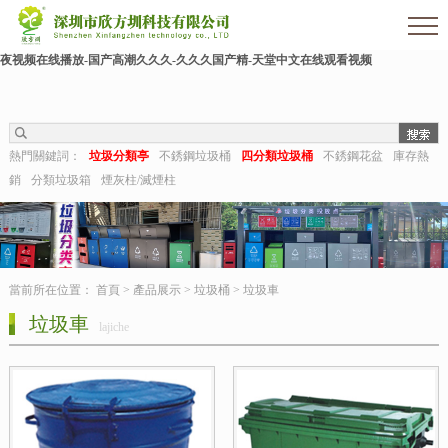
色婷婷影院-亚洲三级av-熟女毛片-亚洲日本一区二区三区-麻豆91在线-久久狠狠干-国
产成人激情-视频推荐-久久aaa-东北少妇不戴套对白第一次-深夜福利视频在线-成人午
夜视频在线播放-国产高潮久久久-久久久国产精-天堂中文在线观看视频
熱門關鍵詞：
垃圾分類亭
不銹鋼垃圾桶
四分類垃圾桶
不銹鋼花盆
庫存熱
銷
分類垃圾箱
煙灰柱/滅煙柱
當前所在位置：
首頁
>
產品展示
>
垃圾桶
>
垃圾車
垃圾車
lajiche