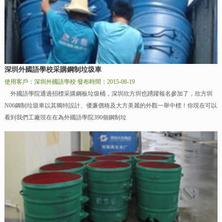
深圳外國語學校采購鋼制垃圾車
使用客戶：深圳外國語學校
發布時間：2015-08-19
外國語學院通過招標采購鋼板垃圾桶，深圳欣方圳也踴躍報名參加了，欣方圳
N06鋼制垃圾車以其獨特設計、優廉價格及大方美麗的外觀一舉中標！你現在可以
看到我們工廠現在在為外國語學院390個鋼制垃