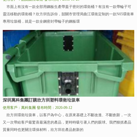
市面上有沒有一款全部用鋼板生產帶蓋子密封的環衛桶？有沒有一款帶輪子可
靈活移動的環衛桶？欣方圳告訴你，韶關市管理局曲江環衛定制的一款N05環衛車
專用垃圾桶，就是一款全鋼密封帶輪子的鋼板環
深圳萬科集團訂購欣方圳塑料環衛垃圾車
使用客戶：萬科集團
發布時間：2020-09-12
欣方圳環衛垃圾車，以客戶為中心，在原來基礎上不斷改進、不斷創新，一次
又一次帶給客戶最驚喜最滿意的產品，更時時吸引著人們的眼球。我們狠抓產品
質量同時也更關注環保材料，欣方圳在產品創新的