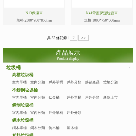
N13保潔車
N41帶蓋保潔垃圾車
規格:2300*950*850mm
規格:1000*750*600mm
2
>>
共 32 條記錄
1
產品展示
Product display
垃圾桶
高檔垃圾桶
室內單桶
室內分類
戶外單桶
戶外分類
熱銷產品
垃圾分類
亭
不銹鋼垃圾桶
室內單桶
室內分類
鈦金桶
戶外單桶
戶外分類
新款上市
桶
桶
鋼制垃圾桶
室內單桶
室內分類
戶外單桶
戶外分類
桶
桶
鋼木垃圾桶
鋼木單桶
鋼木分類
仿木桶
塑木桶
桶
塑料垃圾桶