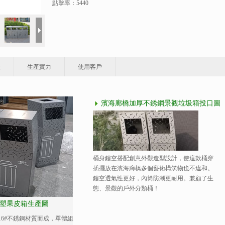
點擊率：5440
程
生產實力
使用客戶
濱海廊橋加厚不銹鋼景觀垃圾箱投口圖
桶身鏤空搭配創意外觀造型設計，使這款桶穿
插擺放在濱海廊橋多個藝術構筑物也不違和。
鏤空透氣性更好，內筒防潮更耐用。兼顧了生
態、景觀的戶外分類桶！
塑果皮箱生產圖
16#不銹鋼材質而成，單體組