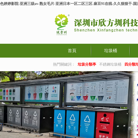
色婷婷影院-亚洲三级av-熟女毛片-亚洲日本一区二区三区-麻豆91在线-久久狠狠干
首頁
垃圾桶
熱門關鍵詞：
垃圾分類亭
不銹鋼垃圾桶
四分類