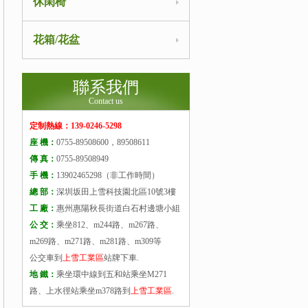
休閑椅
花箱/花盆
聯系我們
Contact us
定制熱線：139-0246-5298
座 機：
0755-89508600，89508611
傳 真：
0755-89508949
手 機：
13902465298（非工作時間）
總 部：
深圳坂田上雪科技園北區10號3樓
工 廠：
惠州惠陽秋長街道白石村邊塘小組
公 交：
乘坐812、m244路、m267路、
m269路、m271路、m281路、m309等
公交車到
上雪工業區
站牌下車.
地 鐵：
乘坐環中線到五和站乘坐M271
路、上水徑站乘坐m378路到
上雪工業區
.