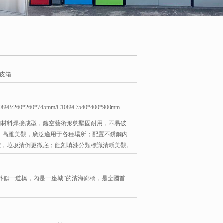
果皮箱
9B:260*260*745mm/C1089C:540*400*900mm
銹鋼材料焊接成型，鏤空藝術形態堅固耐用，不易破
，高雅美觀，廣泛適用于各種場所；配置不銹鋼內
潔，垃圾清倒更徹底；蝕刻填漆分類標識清晰美觀。
“外似一道橋，內是一座城”的濱海廊橋，是全國首