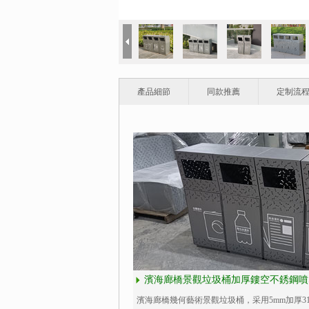
產品細節
同款推薦
定制流
濱海廊橋景觀垃圾桶加厚鏤空不銹鋼噴
濱海廊橋幾何藝術景觀垃圾桶，采用5mm加厚3