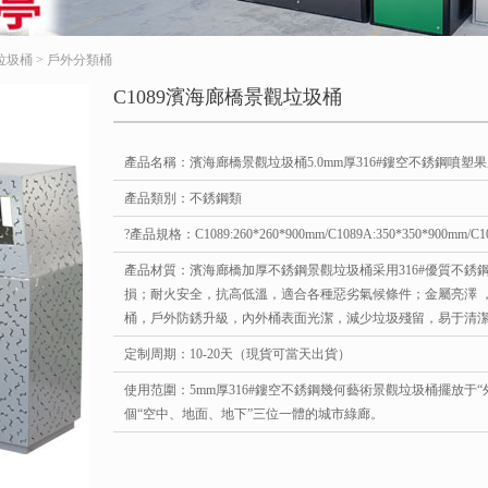
垃圾桶
>
戶外分類桶
C1089濱海廊橋景觀垃圾桶
產品名稱：濱海廊橋景觀垃圾桶5.0mm厚316#鏤空不銹鋼噴塑
產品類別：不銹鋼類
?產品規格：C1089:260*260*900mm/C1089A:350*350*900mm/C108
產品材質：濱海廊橋加厚不銹鋼景觀垃圾桶采用316#優質不
損；耐火安全，抗高低溫，適合各種惡劣氣候條件；金屬亮澤 
桶，戶外防銹升級，內外桶表面光潔，減少垃圾殘留，易于清
定制周期：10-20天（現貨可當天出貨）
使用范圍：5mm厚316#鏤空不銹鋼幾何藝術景觀垃圾桶擺放于
個“空中、地面、地下”三位一體的城市綠廊。