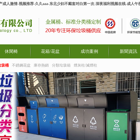
-国产成人激情-视频推荐-久久aaa-东北少妇不戴套对白第一次-深夜福利视频在线-成
休閑椅
花箱/花盆
成功案例
新聞資訊
垃圾桶
不銹鋼花盆
庫存熱銷
分類垃圾箱
煙灰柱/滅煙柱