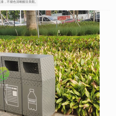
填漆，不褪色清晰醒目美觀。