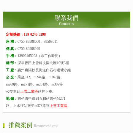
聯系我們
Contact us
定制熱線：139-0246-5298
座 機：
0755-89508600，89508611
傳 真：
0755-89508949
手 機：
13902465298（非工作時間）
總 部：
深圳坂田上雪科技園北區10號3樓
工 廠：
惠州惠陽秋長街道白石村邊塘小組
公 交：
乘坐812、m244路、m267路、
m269路、m271路、m281路、m309等
公交車到
上雪工業區
站牌下車.
地 鐵：
乘坐環中線到五和站乘坐M271
路、上水徑站乘坐m378路到
上雪工業區
.
推薦案例
Recommend case