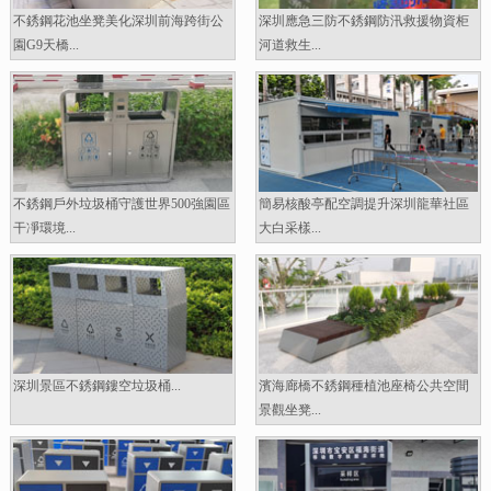
不銹鋼花池坐凳美化深圳前海跨街公
深圳應急三防不銹鋼防汛救援物資柜
園G9天橋...
河道救生...
不銹鋼戶外垃圾桶守護世界500強園區
簡易核酸亭配空調提升深圳龍華社區
干凈環境...
大白采樣...
深圳景區不銹鋼鏤空垃圾桶...
濱海廊橋不銹鋼種植池座椅公共空間
景觀坐凳...