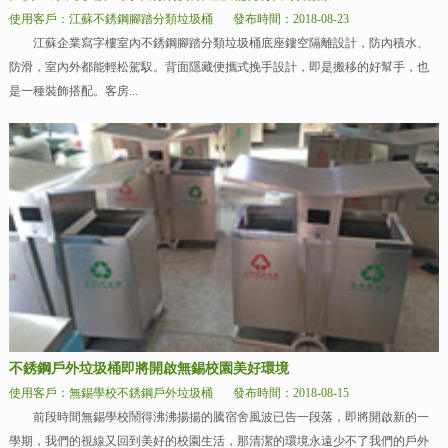
使用客戶：江蘇不銹鋼腳踏分類垃圾桶
發布時間：2018-08-23
江蘇企業寫字樓室內不銹鋼腳踏分類垃圾桶底座鏤空隔離設計，防內積水、
防滑，室內外都能輕松駕馭。背面隱藏便攜式挽手設計，即是搬移的好幫手，也
是一種裝飾搭配。客房...
不銹鋼戶外垃圾桶即將開啟無錫校園美好環境
使用客戶：無錫學校不銹鋼戶外垃圾桶
發布時間：2018-08-15
前段時間無錫學校鬧得沸沸揚揚的騰宿舍風波已告一段落，即將開啟新的一
學期，我們的視線又回到美好的校園生活，那清潔的環境永遠少不了我們的戶外