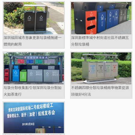
深圳福田城市形象更新垃圾桶無縫一
深圳新標準城中村街道社區不銹鋼五
體簡約耐用
分類垃圾桶
垃圾分類收集點引領深圳垃圾分類如
不銹鋼四聯分類垃圾桶南寧物業從源
火如荼進行
頭做好4分法