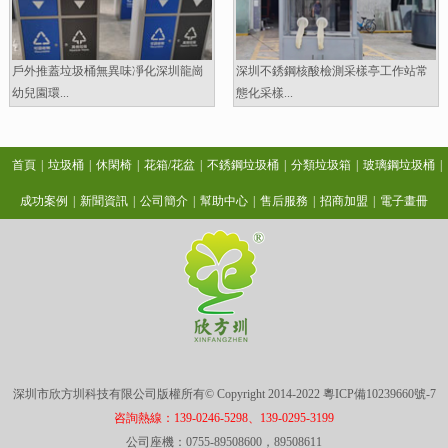
戶外推蓋垃圾桶無異味凈化深圳龍崗
深圳不銹鋼核酸檢測采樣亭工作站常
幼兒園環...
態化采樣...
首頁
|
垃圾桶
|
休閑椅
|
花箱/花盆
|
不銹鋼垃圾桶
|
分類垃圾箱
|
玻璃鋼垃圾桶
|
成功案例
|
新聞資訊
|
公司簡介
|
幫助中心
|
售后服務
|
招商加盟
|
電子畫冊
深圳市欣方圳科技有限公司版權所有© Copyright 2014-2022
粵ICP備10239660號-7
咨詢熱線：139-0246-5298、139-0295-3199
公司座機：0755-89508600，89508611