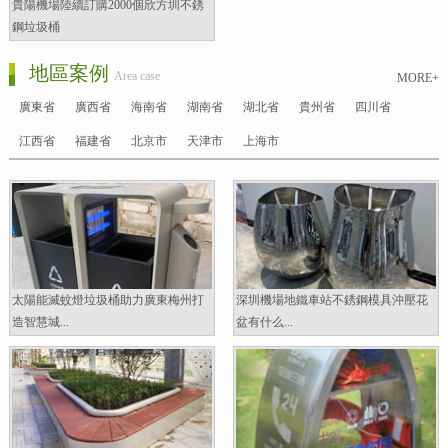
貴陽機場陸續訂購2000個欣方圳不銹
鋼垃圾桶
地區案例
Area case
MORE+
廣東省
廣西省
海南省
湖南省
湖北省
貴州省
四川省
江西省
福建省
北京市
天津市
上海市
太陽能滅蚊燈垃圾桶助力廣東梅州打
深圳機場地鐵車站不銹鋼模具沖壓花
造智慧城...
盆有什么...