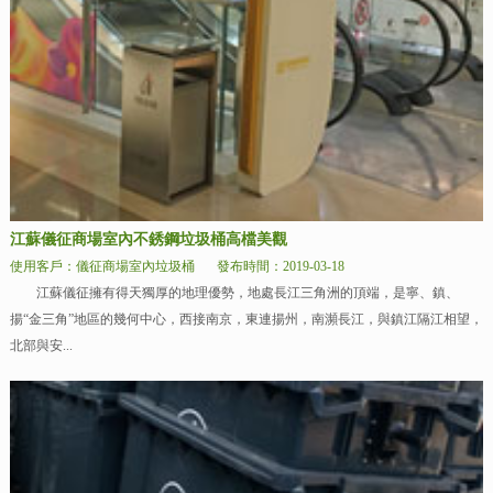
江蘇儀征商場室內不銹鋼垃圾桶高檔美觀
使用客戶：儀征商場室內垃圾桶
發布時間：2019-03-18
江蘇儀征擁有得天獨厚的地理優勢，地處長江三角洲的頂端，是寧、鎮、
揚“金三角”地區的幾何中心，西接南京，東連揚州，南瀕長江，與鎮江隔江相望，
北部與安...