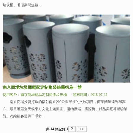
垃圾桶。暑假期間無錫...
南京商場垃圾桶廠家定制集裝飾藝術為一體
使用客戶：南京商場精品定制烤漆垃圾桶
發布時間：2018-07-25
南京商場投資打造的輻射南京200公里半徑的文旅項目，商業體量達到30萬
方，項目涵蓋全天候東方文化主題樂園、購物廣場、國際街、精品美宅等體驗業
態。為給顧客提供干凈舒...
2
>>
共 14 條記錄
1