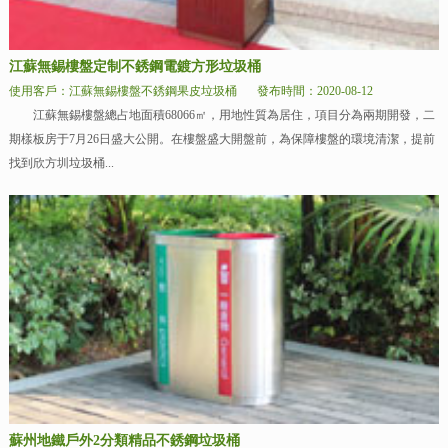
江蘇無錫樓盤定制不銹鋼電鍍方形垃圾桶
使用客戶：江蘇無錫樓盤不銹鋼果皮垃圾桶
發布時間：2020-08-12
江蘇無錫樓盤總占地面積68066㎡，用地性質為居住，項目分為兩期開發，二
期樣板房于7月26日盛大公開。在樓盤盛大開盤前，為保障樓盤的環境清潔，提前
找到欣方圳垃圾桶...
蘇州地鐵戶外2分類精品不銹鋼垃圾桶