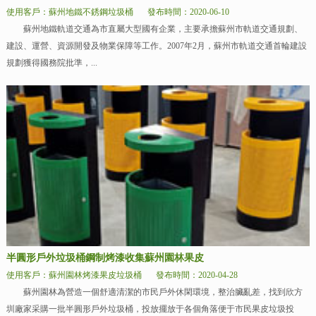
使用客戶：蘇州地鐵不銹鋼垃圾桶
發布時間：2020-06-10
蘇州地鐵軌道交通為市直屬大型國有企業，主要承擔蘇州市軌道交通規劃、
建設、運營、資源開發及物業保障等工作。2007年2月，蘇州市軌道交通首輪建設
規劃獲得國務院批準，...
半圓形戶外垃圾桶鋼制烤漆收集蘇州園林果皮
使用客戶：蘇州園林烤漆果皮垃圾桶
發布時間：2020-04-28
蘇州園林為營造一個舒適清潔的市民戶外休閑環境，整治臟亂差，找到欣方
圳廠家采購一批半圓形戶外垃圾桶，投放擺放于各個角落便于市民果皮垃圾投