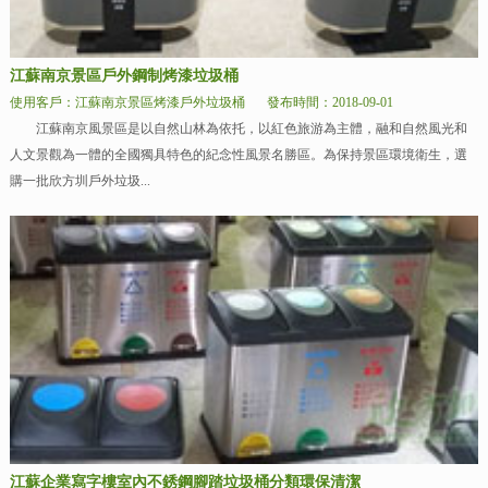
江蘇南京景區戶外鋼制烤漆垃圾桶
使用客戶：江蘇南京景區烤漆戶外垃圾桶
發布時間：2018-09-01
江蘇南京風景區是以自然山林為依托，以紅色旅游為主體，融和自然風光和
人文景觀為一體的全國獨具特色的紀念性風景名勝區。為保持景區環境衛生，選
購一批欣方圳戶外垃圾...
江蘇企業寫字樓室內不銹鋼腳踏垃圾桶分類環保清潔