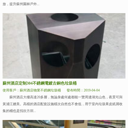
放，提升蘇州園林戶外...
蘇州酒店定制304不銹鋼電鍍古銅色垃圾桶
使用客戶：蘇州酒店物業不銹鋼垃圾桶
發布時間：2019-04-04
蘇州酒店大樓高達20多層，無論身處何處都能一覽周邊湖光山色，夜景可與
黃浦江媲美。高檔的酒店配套設施檔次自然也不會低，用于室內垃圾果皮紙屑收
集的桶也是找欣方圳...