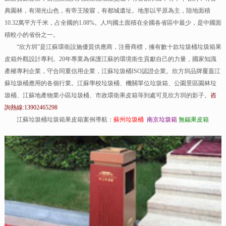
典園林，有湖光山色，有帝王陵寢，有都城遺址。地形以平原為主，陸地面積
10.32萬平方千米，占全國的1.08%。人均國土面積在全國各省區中最少，是中國面
積較小的省份之一。
“欣方圳”是江蘇環衛設施優質供應商，注冊商標，擁有數十款垃圾桶垃圾箱果
皮箱外觀設計專利。20年專業為保護江蘇的環境衛生貢獻自己的力量，國家知識
產權專利企業，守合同重信用企業，江蘇垃圾桶ISO認證企業。欣方圳品牌覆蓋江
蘇垃圾桶應用的各個行業。江蘇學校垃圾桶、機關單位垃圾箱、公園景區園林垃
圾桶、江蘇地產物業小區垃圾桶、市政環衛果皮箱等到處可見欣方圳的影子。
咨
詢熱線:13902465298
江蘇垃圾桶垃圾箱果皮箱案例導航：
蘇州垃圾桶
南京垃圾箱
無錫果皮箱