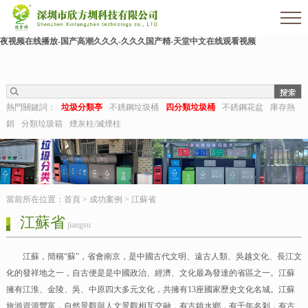
色婷婷影院-亚洲三级av-熟女毛片-亚洲日本一区二区三区-麻豆91在线-久久狠狠干-国
产成人激情-视频推荐-久久aaa-东北少妇不戴套对白第一次-深夜福利视频在线-成人午
夜视频在线播放-国产高潮久久久-久久久国产精-天堂中文在线观看视频
熱門關鍵詞：
垃圾分類亭
不銹鋼垃圾桶
四分類垃圾桶
不銹鋼花盆
庫存熱
銷
分類垃圾箱
煙灰柱/滅煙柱
當前所在位置：
首頁
>
成功案例
>
江蘇省
江蘇省
jiangsu
江蘇，簡稱“蘇”，省會南京，是中國古代文明、遠古人類、吳越文化、長江文
化的發祥地之一，自古便是是中國政治、經濟、文化最為發達的省區之一。江蘇
擁有江淮、金陵、吳、中原四大多元文化，共擁有13座國家歷史文化名城。江蘇
旅游資源豐富，自然景觀與人文景觀相互交融，有古鎮水鄉，有千年名剎，有古