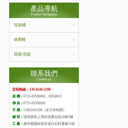
產品導航
Product Navigation
垃圾桶
休閑椅
花箱/花盆
聯系我們
Contact us
定制熱線：139-0246-5298
座 機：
0755-89508600，89508611
傳 真：
0755-89508949
手 機：
13902465298（非工作時間）
總 部：
深圳坂田上雪科技園北區10號3樓
工 廠：
惠州惠陽秋長街道白石村邊塘小組