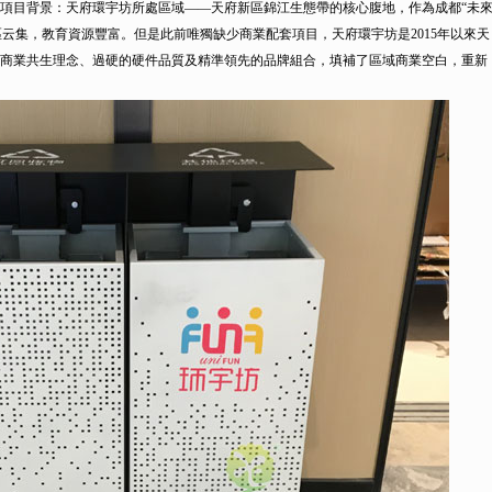
目背景：天府環宇坊所處區域——天府新區錦江生態帶的核心腹地，作為成都“未來
區云集，教育資源豐富。但是此前唯獨缺少商業配套項目，天府環宇坊是2015年以來天
商業共生理念、過硬的硬件品質及精準領先的品牌組合，填補了區域商業空白，重新