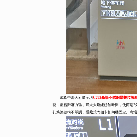
成都中海天府環宇坊
C793商場不銹鋼景觀垃圾
藝，塑粉附著力強，可大大延緩銹蝕時間，使商場2
孔烤漆結構不單調，隱藏式內側卡扣內桶固定。商場