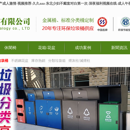
-国产成人激情-视频推荐-久久aaa-东北少妇不戴套对白第一次-深夜福利视频在线-成
休閑椅
花箱/花盆
成功案例
新聞資訊
垃圾桶
不銹鋼花盆
庫存熱銷
分類垃圾箱
煙灰柱/滅煙柱