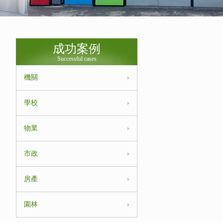
成功案例
Successful cases
機關
學校
物業
市政
房產
園林