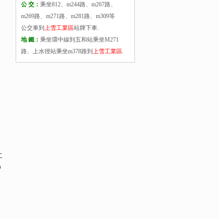
公 交：
乘坐812、m244路、m267路、
m269路、m271路、m281路、m309等
公交車到
上雪工業區
站牌下車.
地 鐵：
乘坐環中線到五和站乘坐M271
路、上水徑站乘坐m378路到
上雪工業區
.
工
沖