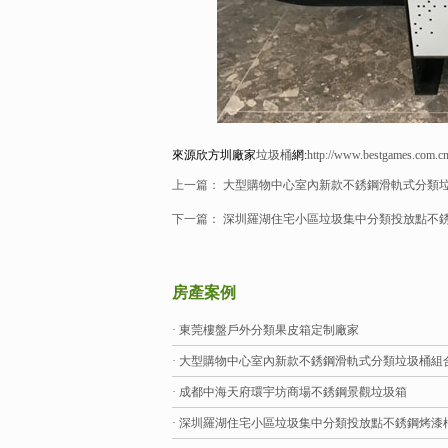
來源欣方圳廠家
垃圾桶
網:
http://www.bestgames.com.c
上一篇：
大型購物中心室內新款不銹鋼滑軌式分類
下一篇：
深圳羅湖住宅小區垃圾集中分類投放點不
房產案例
· 東莞樓盤戶外分類果皮箱定制廠家
· 大型購物中心室內新款不銹鋼滑軌式分類垃圾桶組
· 成都中海天府環宇坊商場不銹鋼景觀垃圾箱
· 深圳羅湖住宅小區垃圾集中分類投放點不銹鋼烤漆