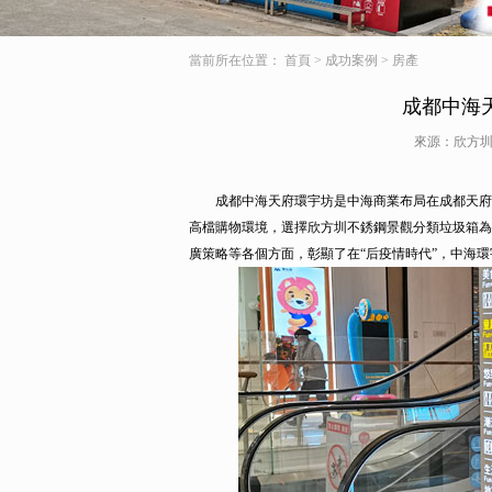
當前所在位置：
首頁
>
成功案例
>
房產
成都中海
來源：欣方圳
成都中海天府環宇坊是中海商業布局在成都天府新
高檔購物環境，選擇欣方圳不銹鋼景觀分類垃圾箱為
廣策略等各個方面，彰顯了在“后疫情時代”，中海環