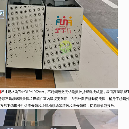
箱
尺寸規格為704*312*1002mm，不銹鋼經激光切割數控折彎焊接成型，表面高溫噴塑
分類不銹鋼烤漆景觀垃圾箱在室內環境更耐用。方形外觀設計時尚美觀，桶身不銹鋼
方形不銹鋼沖孔烤漆分類垃圾箱桶頭絲印清晰垃圾分類標，從源頭規范投放。