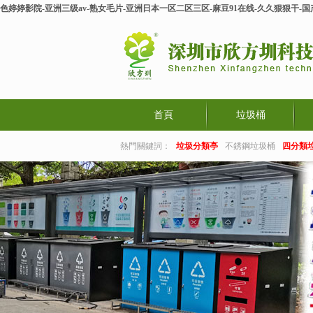
色婷婷影院-亚洲三级av-熟女毛片-亚洲日本一区二区三区-麻豆91在线-久久狠狠干
首頁
垃圾桶
熱門關鍵詞：
垃圾分類亭
不銹鋼垃圾桶
四分類