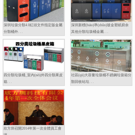
深圳垃圾分類4.0紅頭文件指定版金屬
深圳新標(biāo)準(zhǔn)玻金塑紙廚余
分類桶外. . .
其他分類垃圾桶金屬. . .
四分類垃圾桶_室內(nèi)外四分類果皮
社區(qū)大容量垃圾桶不銹鋼垃圾箱分
箱. . .
類回收站垃. . .
欣方圳召開2014年第一次全體員工會
議. . .