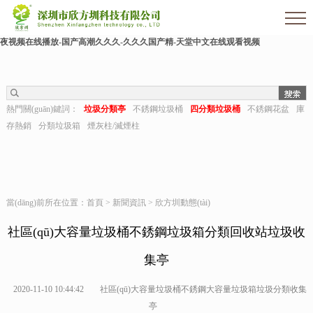
色婷婷影院-亚洲三级av-熟女毛片-亚洲日本一区二区三区-麻豆91在线-久久狠狠干-国
产成人激情-视频推荐-久久aaa-东北少妇不戴套对白第一次-深夜福利视频在线-成人午
夜视频在线播放-国产高潮久久久-久久久国产精-天堂中文在线观看视频
熱門關(guān)鍵詞：
垃圾分類亭
不銹鋼垃圾桶
四分類垃圾桶
不銹鋼花盆
庫
存熱銷
分類垃圾箱
煙灰柱/滅煙柱
當(dāng)前所在位置：
首頁
>
新聞資訊
>
欣方圳動態(tài)
社區(qū)大容量垃圾桶不銹鋼垃圾箱分類回收站垃圾收
集亭
2020-11-10 10:44:42
社區(qū)大容量垃圾桶不銹鋼大容量垃圾箱垃圾分類收集
亭