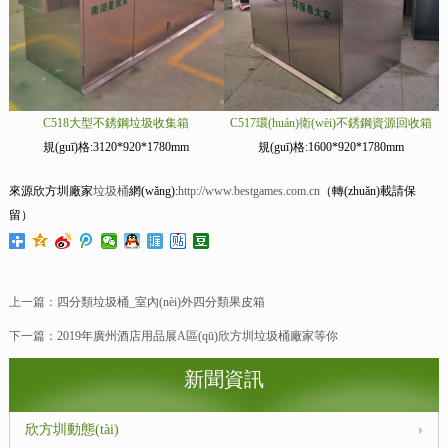
C518大型不銹鋼垃圾收集箱
C517環(huán)衛(wèi)不銹鋼資源回收箱
規(guī)格:3120*920*1780mm
規(guī)格:1600*920*1780mm
來源欣方圳廠家
垃圾桶
網(wǎng):
http://www.bestgames.com.cn
（轉(zhuǎn)載請保
留）
上一篇：
四分類垃圾桶_室內(nèi)外四分類果皮箱
下一篇：
2019年廣州酒店用品展A區(qū)欣方圳垃圾桶廠家等你
新聞資訊
欣方圳動態(tài)