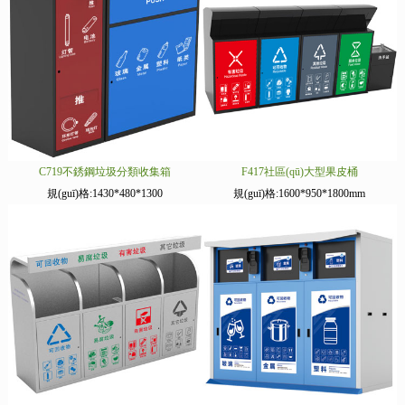
C719不銹鋼垃圾分類收集箱
F417社區(qū)大型果皮桶
規(guī)格:1430*480*1300
規(guī)格:1600*950*1800mm