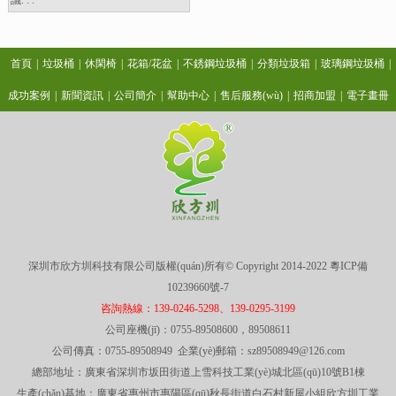
首頁
|
垃圾桶
|
休閑椅
|
花箱/花盆
|
不銹鋼垃圾桶
|
分類垃圾箱
|
玻璃鋼垃圾桶
|
成功案例
|
新聞資訊
|
公司簡介
|
幫助中心
|
售后服務(wù)
|
招商加盟
|
電子畫冊
深圳市欣方圳科技有限公司版權(quán)所有© Copyright 2014-2022
粵ICP備
10239660號-7
咨詢熱線：139-0246-5298、139-0295-3199
公司座機(jī)：0755-89508600，89508611
公司傳真：0755-89508949 企業(yè)郵箱：sz89508949@126.com
總部地址：廣東省深圳市坂田街道上雪科技工業(yè)城北區(qū)10號B1棟
生產(chǎn)基地：廣東省惠州市惠陽區(qū)秋長街道白石村新屋小組欣方圳工業