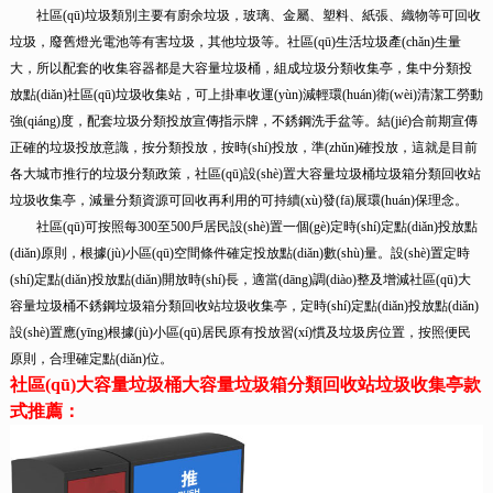
社區(qū)垃圾類別主要有廚余垃圾，玻璃、金屬、塑料、紙張、織物等可回收
垃圾，廢舊燈光電池等有害垃圾，其他垃圾等。社區(qū)生活垃圾產(chǎn)生量
大，所以配套的收集容器都是大容量垃圾桶，組成垃圾分類收集亭，集中分類投
放點(diǎn)社區(qū)垃圾收集站，可上掛車收運(yùn)減輕環(huán)衛(wèi)清潔工勞動
強(qiáng)度，配套垃圾分類投放宣傳指示牌，不銹鋼洗手盆等。結(jié)合前期宣傳
正確的垃圾投放意識，按分類投放，按時(shí)投放，準(zhǔn)確投放，這就是目前
各大城市推行的垃圾分類政策，社區(qū)設(shè)置大容量垃圾桶垃圾箱分類回收站
垃圾收集亭，減量分類資源可回收再利用的可持續(xù)發(fā)展環(huán)保理念。
社區(qū)可按照每300至500戶居民設(shè)置一個(gè)定時(shí)定點(diǎn)投放點
(diǎn)原則，根據(jù)小區(qū)空間條件確定投放點(diǎn)數(shù)量。設(shè)置定時
(shí)定點(diǎn)投放點(diǎn)開放時(shí)長，適當(dāng)調(diào)整及增減社區(qū)大
容量垃圾桶不銹鋼垃圾箱分類回收站垃圾收集亭，定時(shí)定點(diǎn)投放點(diǎn)
設(shè)置應(yīng)根據(jù)小區(qū)居民原有投放習(xí)慣及垃圾房位置，按照便民
原則，合理確定點(diǎn)位。
社區(qū)大容量垃圾桶大容量垃圾箱分類回收站垃圾收集亭款
式推薦：