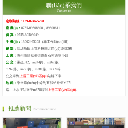
聯(lián)系我們
Contact us
定制熱線：139-0246-5298
座 機(jī)：
0755-89508600，89508611
傳 真：
0755-89508949
手 機(jī)：
13902465298（非工作時(shí)間）
總 部：
深圳坂田上雪科技園北區(qū)10號3樓
工 廠：
惠州惠陽秋長街道白石村邊塘小組
公 交：
乘坐812、m244路、m267路、
m269路、m271路、m281路、m309等
公交車到
上雪工業(yè)區(qū)
站牌下車.
地 鐵：
乘坐環(huán)中線到五和站乘坐M271
路、上水徑站乘坐m378路到
上雪工業(yè)區(qū)
.
推薦新聞
Recommend new