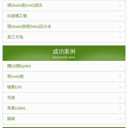
環(huán)衛(wèi)資訊
垃圾桶工藝
環(huán)保標(biāo)語大全
員工天地
成功案例
Successful cases
機(jī)關(guān)
學(xué)校
物業(yè)
市政
房產(chǎn)
園林