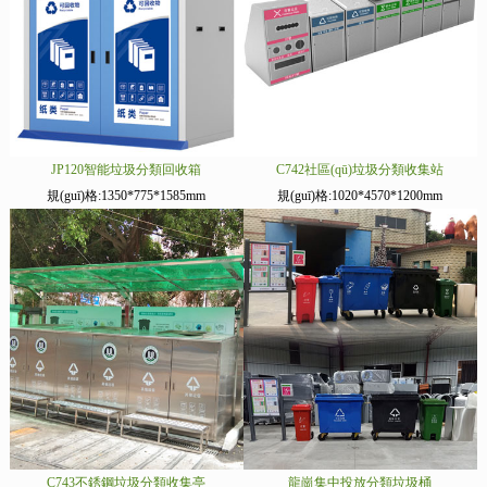
JP120智能垃圾分類回收箱
C742社區(qū)垃圾分類收集站
規(guī)格:1350*775*1585mm
規(guī)格:1020*4570*1200mm
C743不銹鋼垃圾分類收集亭
龍崗集中投放分類垃圾桶