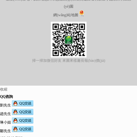
(yè)園
網(wǎng)站地圖
掃一掃加微信好友 來圖來樣廠長報(bào)價(jià)
收縮
QQ咨詢
劉先生
趙先生
琳小姐
鄒先生