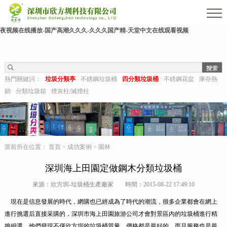
色婷婷影院-亚洲三级av-熟女毛片-亚洲日本一区二区三区-麻豆91在线-久久狠狠干-国
产成人激情-视频推荐-久久aaa-东北少妇不戴套对白第一次-深夜福利视频在线-成人午
夜视频在线播放-国产高潮久久久-久久久国产精-天堂中文在线观看视频
熱門關鍵詞：
垃圾分類亭
不銹鋼垃圾桶
四分類垃圾桶
不銹鋼花盆
庫存熱
銷
分類垃圾箱
煙灰柱/滅煙柱
當前所在位置：
首頁
>
成功案例
>
園林
深圳海上田園定做鋼木分類垃圾桶
來源：欣方圳-垃圾桶生產廠家
時間：2015-08-22 17:49:10
現在是信息發展的時代，網購也已經成為了時代的潮流，很多企業都會在網上
進行挑選后直接采購的，深圳市海上田園旅游公司才會對景區內的垃圾桶進行精
挑細選，他們發現不僅欣方圳的垃圾桶質量、價格都是最好的，而且服務也是最