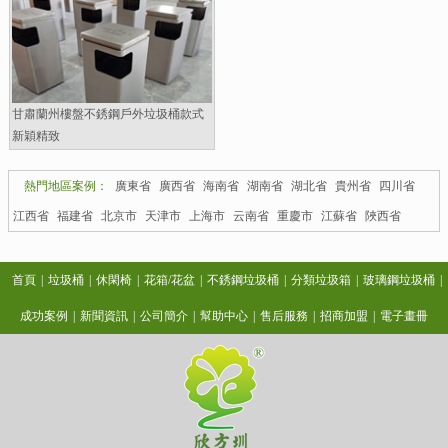
甘肅蘭州樓盤不銹鋼戶外垃圾桶款式
新穎精致
熱門地區案例：
廣東省
廣西省
海南省
湖南省
湖北省
貴州省
四川省
江西省
福建省
北京市
天津市
上海市
云南省
重慶市
江蘇省
陜西省
首頁
|
垃圾桶
|
休閑椅
|
花箱/花盆
|
不銹鋼垃圾桶
|
分類垃圾箱
|
玻璃鋼垃圾桶
|
成功案例
|
新聞資訊
|
公司簡介
|
幫助中心
|
售后服務
|
招商加盟
|
電子畫冊