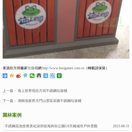
來源欣方圳廠家
垃圾桶
網:
http://www.bestgames.com.cn
（轉載請保留）
上一篇：
海上世界現欣方圳不銹鋼垃圾桶
下一篇：
湖南張家界天門山景區采購不銹鋼垃圾桶
園林案例
· 不銹鋼花池坐凳美化深圳前海跨街公園G9天橋城市戶外景觀
2023-08-31