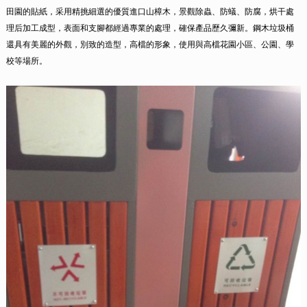
田園的貼紙，采用精挑細選的優質進口山樟木，景觀除蟲、防蟻、防腐，烘干處
理后加工成型，表面和支腳都經過專業的處理，確保產品歷久彌新。鋼木垃圾桶
還具有美麗的外觀，別致的造型，高檔的形象，使用與高檔花園小區、公園、學
校等場所。