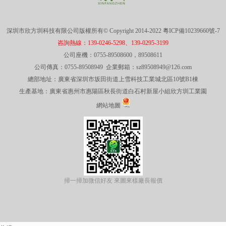
深圳市欣方圳科技有限公司版權所有© Copyright 2014-2022
粵ICP備10239660號-7
咨詢熱線：139-0246-5298、139-0295-3199
公司座機：0755-89508600，89508611
公司傳真：0755-89508949 企業郵箱：sz89508949@126.com
總部地址：廣東省深圳市坂田街道上雪科技工業城北區10號B1棟
生產基地：廣東省惠州市惠陽區秋長街道白石村新屋小組欣方圳工業園
網站地圖
掃一掃加微信好友 來圖來樣廠長報價