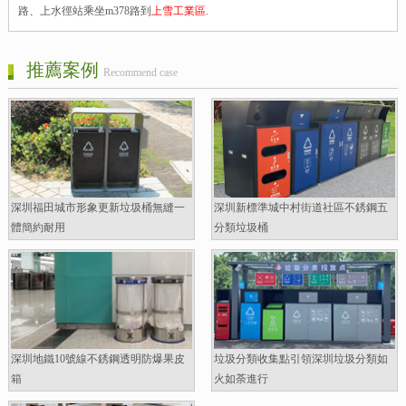
路、上水徑站乘坐m378路到
上雪工業區
.
推薦案例
Recommend case
深圳福田城市形象更新垃圾桶無縫一
深圳新標準城中村街道社區不銹鋼五
體簡約耐用
分類垃圾桶
深圳地鐵10號線不銹鋼透明防爆果皮
垃圾分類收集點引領深圳垃圾分類如
箱
火如荼進行