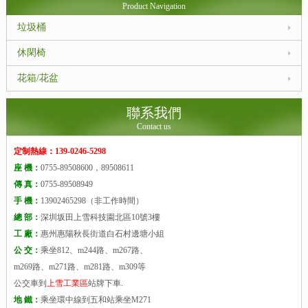
Product Navigation
垃圾桶
休閑椅
花箱/花盆
聯系我們
Contact us
定制熱線：139-0246-5298
座 機：
0755-89508600，89508611
傳 真：
0755-89508949
手 機：
13902465298（非工作時間）
總 部：
深圳坂田上雪科技園北區10號3樓
工 廠：
惠州惠陽秋長街道白石村邊塘小組
公 交：
乘坐812、m244路、m267路、
m269路、m271路、m281路、m309等
公交車到
上雪工業區
站牌下車.
地 鐵：
乘坐環中線到五和站乘坐M271