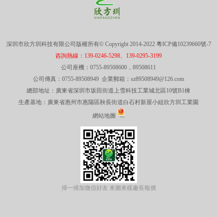
深圳市欣方圳科技有限公司版權所有© Copyright 2014-2022
粵ICP備10239660號-7
咨詢熱線：139-0246-5298、139-0295-3199
公司座機：0755-89508600，89508611
公司傳真：0755-89508949 企業郵箱：sz89508949@126.com
總部地址：廣東省深圳市坂田街道上雪科技工業城北區10號B1棟
生產基地：廣東省惠州市惠陽區秋長街道白石村新屋小組欣方圳工業園
網站地圖
掃一掃加微信好友 來圖來樣廠長報價