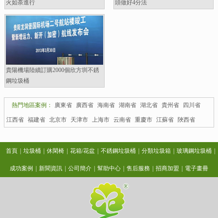
火如荼進行
頭做好4分法
貴陽機場陸續訂購2000個欣方圳不銹
鋼垃圾桶
熱門地區案例：
廣東省
廣西省
海南省
湖南省
湖北省
貴州省
四川省
江西省
福建省
北京市
天津市
上海市
云南省
重慶市
江蘇省
陜西省
首頁
|
垃圾桶
|
休閑椅
|
花箱/花盆
|
不銹鋼垃圾桶
|
分類垃圾箱
|
玻璃鋼垃圾桶
|
成功案例
|
新聞資訊
|
公司簡介
|
幫助中心
|
售后服務
|
招商加盟
|
電子畫冊