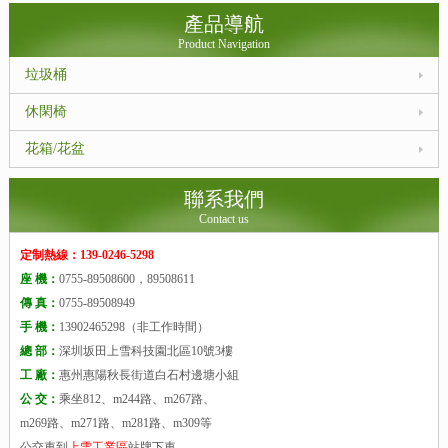
產品導航
Product Navigation
垃圾桶
休閑椅
花箱/花盆
聯系我們
Contact us
定制熱線：139-0246-5298
座 機：
0755-89508600，89508611
傳 真：
0755-89508949
手 機：
13902465298（非工作時間）
總 部：
深圳坂田上雪科技園北區10號3樓
工 廠：
惠州惠陽秋長街道白石村邊塘小組
公 交：
乘坐812、m244路、m267路、
m269路、m271路、m281路、m309等
公交車到
上雪工業區
站牌下車.