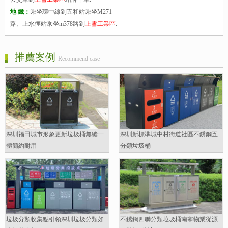
地 鐵：
乘坐環中線到五和站乘坐M271
路、上水徑站乘坐m378路到
上雪工業區
.
推薦案例
Recommend case
深圳福田城市形象更新垃圾桶無縫一
深圳新標準城中村街道社區不銹鋼五
體簡約耐用
分類垃圾桶
垃圾分類收集點引領深圳垃圾分類如
不銹鋼四聯分類垃圾桶南寧物業從源