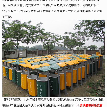
色、耐酸堿性弱，使其在增加工作強度的同時減少了使用壽命，同時密封性不
好，引起的二次污染，散發異味也讓路人避而遠之，并且給瑞金的環衛人員帶來
了不便。
針對現有情況，也為了城市環境更加美麗，消除視覺上的污染，江西瑞金的市政
環衛部門在這幾天便向我司欣方圳垃圾桶廠家特別采購了一批
玻璃鋼環保果皮箱