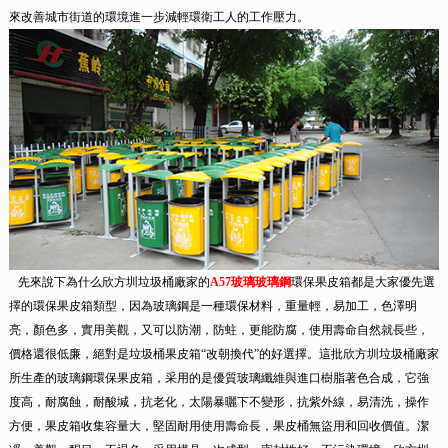
來改善城市街道的環境進一步減輕環衛工人的工作壓力。
先來說下為什么欣方圳垃圾桶廠家的
A57玻璃玻璃鋼
環保果皮箱都是大家優先選
擇的環保果皮箱類型，因為玻璃鋼是一種環保材料，重量輕，易加工，色澤明
亮，顏色多，實用美觀，又可以防潮，防蛀，更能防腐，使用壽命自然就長些，
價格還很低廉，絕對是垃圾桶果皮箱“改朝換代”的好選擇。這批欣方圳垃圾桶廠家
所生產的玻璃鋼環保果皮箱，采用的是優質玻璃纖維與進口樹脂著色合成，它強
度高，耐腐蝕，耐酸堿，抗老化，太陽暴曬下不變形，抗紫外線，易清洗，操作
方便，果皮箱收集容量大，堅固耐用使用壽命長，果皮桶無盜用和回收價值。潔