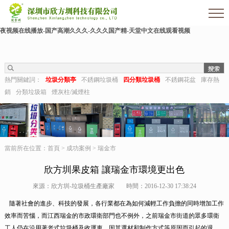
色婷婷影院-亚洲三级av-熟女毛片-亚洲日本一区二区三区-麻豆91在线-久久狠狠干-国
产成人激情-视频推荐-久久aaa-东北少妇不戴套对白第一次-深夜福利视频在线-成人午
夜视频在线播放-国产高潮久久久-久久久国产精-天堂中文在线观看视频
熱門關鍵詞：
垃圾分類亭
不銹鋼垃圾桶
四分類垃圾桶
不銹鋼花盆
庫存熱
銷
分類垃圾箱
煙灰柱/滅煙柱
當前所在位置：
首頁
>
成功案例
>
瑞金市
欣方圳果皮箱 讓瑞金市環境更出色
來源：欣方圳-垃圾桶生產廠家
時間：2016-12-30 17:38:24
隨著社會的進步、科技的發展，各行業都在為如何減輕工作負擔的同時增加工作
效率而苦惱，而江西瑞金的市政環衛部門也不例外，之前瑞金市街道的眾多環衛
工人仍在沿用著老式垃圾桶及收運車，因其選材和制作方式等原因而引起的退