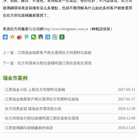
凈、美觀、醒目、不退色。采用模具一次成型。密封性好，不污染環境。欣方圳
玻璃鋼環保果皮箱擁有這么多優點，也就不難理解為什么如此多的客戶都會選擇
在欣方圳垃圾桶廠家購買了。
來源欣方圳廠家
垃圾桶
網:
http://www.bestgames.com.cn
（轉載請保留）
上一篇：
江西瑞金物業客戶再次選擇欣方圳塑料垃圾箱
下一篇：
欣方圳環保分類垃圾桶呵護江西街道衛生環境
瑞金市案例
· 江西瑞金小區 上新欣方圳塑料垃圾桶
2017-05-11
· 江西瑞金物業客戶再次選擇欣方圳塑料垃圾箱
2017-01-17
· 欣方圳果皮箱 讓瑞金市環境更出色
2016-12-30
· 欣方圳環保分類垃圾桶呵護江西街道衛生環境
2016-12-09
· 江西玻璃鋼垃圾桶廠家的保證
2016-11-05